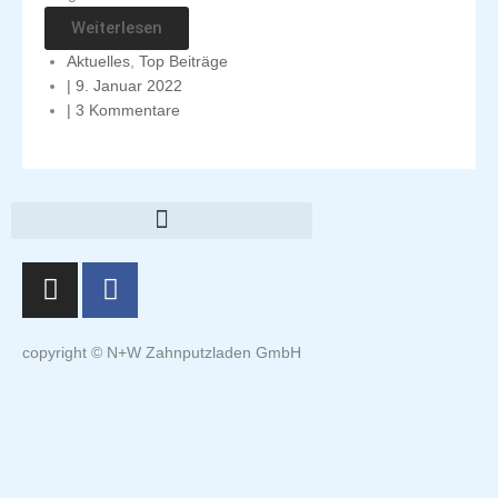
Weiterlesen
Aktuelles
,
Top Beiträge
|
9. Januar 2022
|
3 Kommentare
I
F
n
a
s
c
t
e
copyright © N+W Zahnputzladen GmbH
a
b
g
o
r
o
a
k
m
-