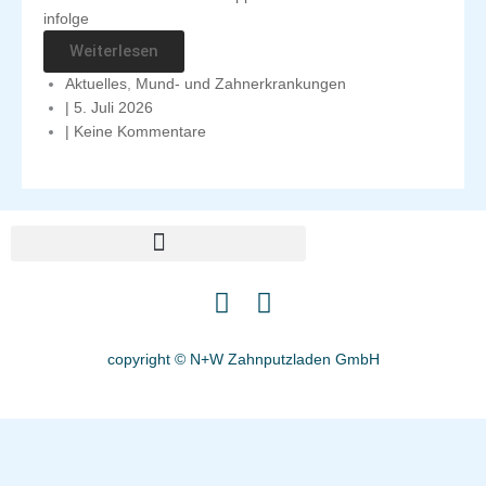
infolge
Weiterlesen
Aktuelles
,
Mund- und Zahnerkrankungen
|
5. Juli 2026
|
Keine Kommentare
I
F
n
a
s
c
copyright © N+W Zahnputzladen GmbH
t
e
a
b
g
o
r
o
a
k