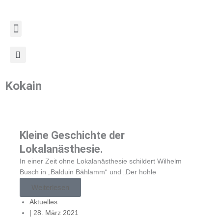
Zum
Inhalt
springen
Kokain
Kleine Geschichte der
Lokalanästhesie.
In einer Zeit ohne Lokalanästhesie schildert Wilhelm
Busch in „Balduin Bählamm“ und „Der hohle
Weiterlesen
Aktuelles
|
28. März 2021