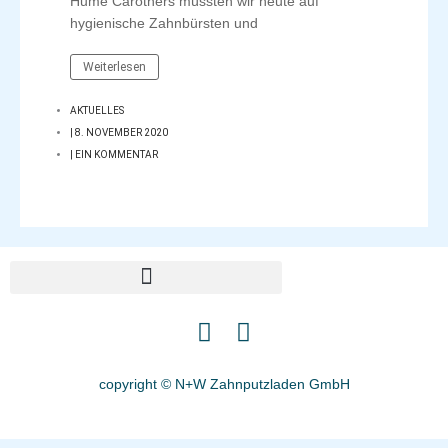
Hume Carothers müssten wir heute auf
hygienische Zahnbürsten und
Weiterlesen
AKTUELLES
|
8. NOVEMBER 2020
|
EIN KOMMENTAR
I
F
n
a
s
c
copyright © N+W Zahnputzladen GmbH
t
e
a
b