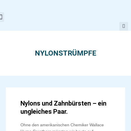
Zum
Inhalt
springen
NYLONSTRÜMPFE
Nylons und Zahnbürsten – ein
ungleiches Paar.
Ohne den amerikanischen Chemiker Wallace