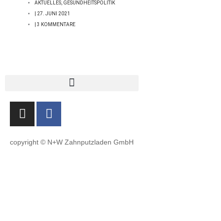
AKTUELLES
,
GESUNDHEITSPOLITIK
|
27. JUNI 2021
|
3 KOMMENTARE
I
F
n
a
s
c
t
e
copyright © N+W Zahnputzladen GmbH
a
b
g
o
r
o
a
k
m
-
f