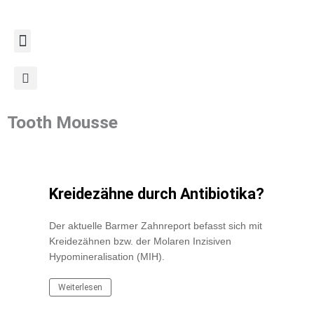
Zum
Inhalt
springen
Tooth Mousse
Kreidezähne durch Antibiotika?
Der aktuelle Barmer Zahnreport befasst sich mit
Kreidezähnen bzw. der Molaren Inzisiven
Hypomineralisation (MIH).
Weiterlesen