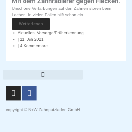
Mit dem Zahnradierer gegen Flecken.
Unschöne Verfärbungen auf den Zähnen stören beim
Lachen. In vielen Fällen hilft schon ein
Weiterlesen
Aktuelles
,
Vorsorge/Früherkennung
|
11. Juli 2021
|
4 Kommentare
I
F
n
a
s
c
t
e
copyright © N+W Zahnputzladen GmbH
a
b
g
o