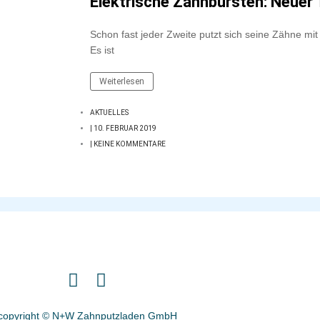
Elektrische Zahnbürsten: Neuer 
Schon fast jeder Zweite putzt sich seine Zähne mit
Es ist
Weiterlesen
AKTUELLES
|
10. FEBRUAR 2019
|
KEINE KOMMENTARE
I
F
n
a
s
c
copyright © N+W Zahnputzladen GmbH