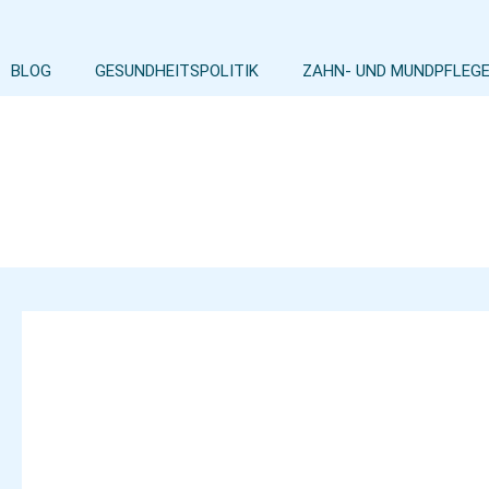
Zum
Inhalt
springen
BLOG
GESUNDHEITSPOLITIK
ZAHN- UND MUNDPFLEG