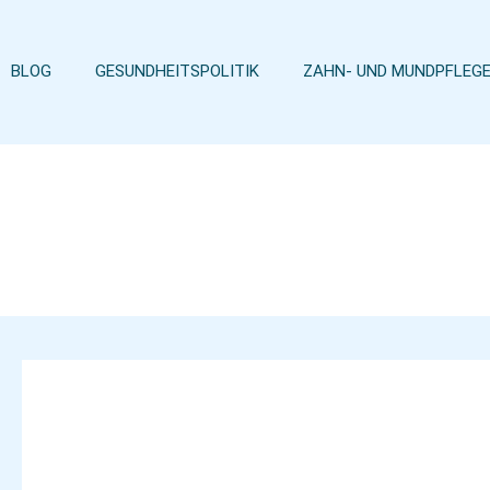
Zum
Inhalt
springen
BLOG
GESUNDHEITSPOLITIK
ZAHN- UND MUNDPFLEG