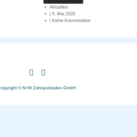
Aktuelles
|
9. Mai 2020
|
Keine Kommentare
I
F
n
a
s
c
copyright © N+W Zahnputzladen GmbH
t
e
a
b
g
o
r
o
a
k
m
-