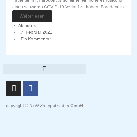
Patienten mit Parodontitis scheinen ein höheres Risiko für
einen schweren COVID-19-Verlauf zu haben. Parodontitis
Weiterlesen
Aktuelles
|
7. Februar 2021
|
Ein Kommentar
I
F
n
a
s
c
t
e
copyright © N+W Zahnputzladen GmbH
a
b
g
o
r
o