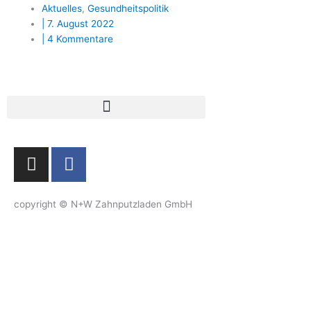
Aktuelles
,
Gesundheitspolitik
|
7. August 2022
|
4 Kommentare
I
F
n
a
s
c
t
e
copyright © N+W Zahnputzladen GmbH
a
b
g
o
r
o
a
k
m
-
f