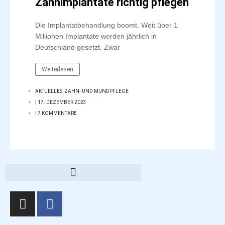
Zahnimplantate richtig pflegen
Die Implantatbehandlung boomt. Weit über 1
Millionen Implantate werden jährlich in
Deutschland gesetzt. Zwar
Weiterlesen
AKTUELLES
,
ZAHN- UND MUNDPFLEGE
|
17. DEZEMBER 2023
|
7 KOMMENTARE
I
F
n
a
s
c