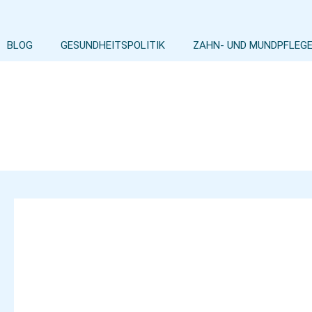
Zum
Inhalt
springen
BLOG
GESUNDHEITSPOLITIK
ZAHN- UND MUNDPFLEG