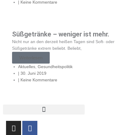
|
Keine Kommentare
Süßgetränke – weniger ist mehr.
Nicht nur an den derzeit heißen Tagen sind Soft- oder
Süßgetränke extrem beliebt. Beliebt,
Weiterlesen
Aktuelles
,
Gesundheitspolitik
|
30. Juni 2019
|
Keine Kommentare
I
F
n
a