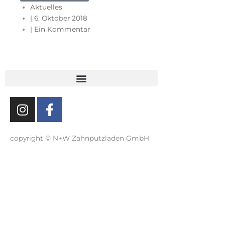
Aktuelles
|
6. Oktober 2018
|
Ein Kommentar
I
F
n
a
s
c
t
e
copyright © N+W Zahnputzladen GmbH
a
b
g
o
r
o
a
k
m
-
f