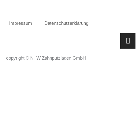
Impressum
Datenschutzerklärung
I
n
s
copyright © N+W Zahnputzladen GmbH
t
a
g
r
a
m