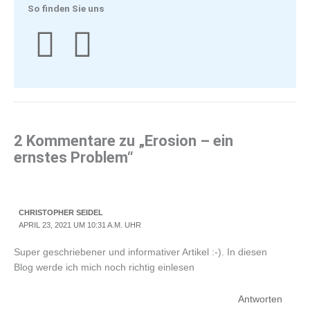
So finden Sie uns
I
F
n
a
s
c
t
e
2 Kommentare zu „Erosion – ein
ernstes Problem“
a
b
g
o
CHRISTOPHER SEIDEL
APRIL 23, 2021 UM 10:31 A.M. UHR
r
o
Super geschriebener und informativer Artikel :-). In diesen
a
k
Blog werde ich mich noch richtig einlesen
Antworten