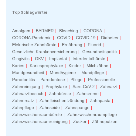
Top Schlagwörter
Amalgam
BARMER
Bleaching
CORONA
CORONA-Pandemie
COVID
COVID-19
Diabetes
Elektrische Zahnbürste
Ernährung
Fluorid
Gesetzliche Krankenversicherung
Gesundheitspolitik
Gingivitis
GKV
Implantat
Interdentalbürste
Karies
Kariesprophylaxe
Kinder
Milchzähne
Mundgesundheit
Mundhygiene
Mundpflege
Parodontitis
Parodontose
Pflege
Professionelle
Zahnreinigung
Prophylaxe
Sars-CoV-2
Zahnarzt
Zahnarztbesuch
Zahnbürste
Zahncreme
Zahnersatz
Zahnfleischentzündung
Zahnpasta
Zahnpflege
Zahnseide
Zahnspange
Zahnzwischenraumbürste
Zahnzwischenraumpflege
Zahnzwischenraumreinigung
Zucker
Zähneputzen