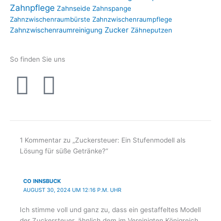
Zahnpflege
Zahnseide
Zahnspange
Zahnzwischenraumbürste
Zahnzwischenraumpflege
Zahnzwischenraumreinigung
Zucker
Zähneputzen
So finden Sie uns
I
F
n
a
s
c
1 Kommentar zu „Zuckersteuer: Ein Stufenmodell als
t
e
Lösung für süße Getränke?“
a
b
CO INNSBUCK
AUGUST 30, 2024 UM 12:16 P.M. UHR
g
o
Ich stimme voll und ganz zu, dass ein gestaffeltes Modell
der Zuckersteuer, ähnlich dem im Vereinigten Königreich,