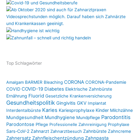
Top Schlagwörter
CORONA
Amalgam
BARMER
Bleaching
CORONA-Pandemie
COVID-19
COVID
Diabetes
Elektrische Zahnbürste
Fluorid
Ernährung
Gesetzliche Krankenversicherung
Gesundheitspolitik
Gingivitis
GKV
Implantat
Karies
Kariesprophylaxe
Kinder
Interdentalbürste
Milchzähne
Parodontitis
Mundgesundheit
Mundhygiene
Mundpflege
Parodontose
Pflege
Professionelle Zahnreinigung
Prophylaxe
Sars-CoV-2
Zahnarzt
Zahnbürste
Zahnarztbesuch
Zahncreme
Zahnpasta
Zahnersatz
Zahnfleischentzündung