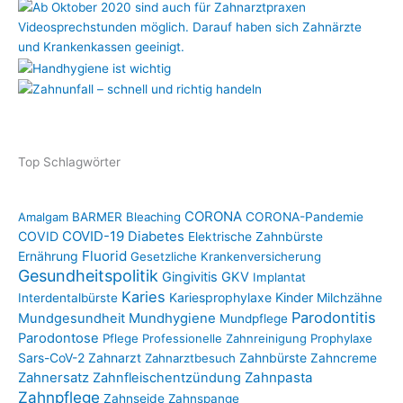
Top Schlagwörter
CORONA
Amalgam
BARMER
Bleaching
CORONA-Pandemie
COVID-19
COVID
Diabetes
Elektrische Zahnbürste
Fluorid
Ernährung
Gesetzliche Krankenversicherung
Gesundheitspolitik
Gingivitis
GKV
Implantat
Karies
Kariesprophylaxe
Kinder
Interdentalbürste
Milchzähne
Parodontitis
Mundgesundheit
Mundhygiene
Mundpflege
Parodontose
Pflege
Professionelle Zahnreinigung
Prophylaxe
Sars-CoV-2
Zahnarzt
Zahnbürste
Zahnarztbesuch
Zahncreme
Zahnpasta
Zahnersatz
Zahnfleischentzündung
Zahnpflege
Zahnseide
Zahnspange