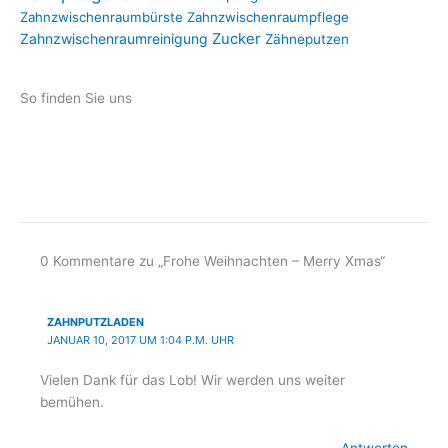
Zahnzwischenraumbürste
Zahnzwischenraumpflege
Zahnzwischenraumreinigung
Zucker
Zähneputzen
So finden Sie uns
I
F
n
a
s
c
0 Kommentare zu „Frohe Weihnachten – Merry Xmas“
t
e
ZAHNPUTZLADEN
a
b
JANUAR 10, 2017 UM 1:04 P.M. UHR
g
o
Vielen Dank für das Lob! Wir werden uns weiter
bemühen.