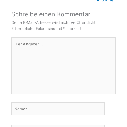
r
o
Antworten
a
k
Schreibe einen Kommentar
Deine E-Mail-Adresse wird nicht veröffentlicht.
m
-
Erforderliche Felder sind mit
*
markiert
f
Hier
eingeben…
Name*