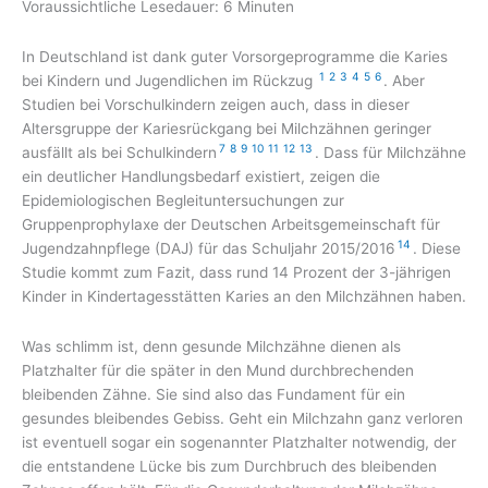
Voraussichtliche Lesedauer:
6
Minuten
In Deutschland ist dank guter Vorsorgeprogramme die Karies
1
2
3
4
5
6
bei Kindern und Jugendlichen im Rückzug
. Aber
Studien bei Vorschulkindern zeigen auch, dass in dieser
Altersgruppe der Kariesrückgang bei Milchzähnen geringer
7
8
9
10
11
12
13
ausfällt als bei Schulkindern
. Dass für Milchzähne
ein deutlicher Handlungsbedarf existiert, zeigen die
Epidemiologischen Begleituntersuchungen zur
Gruppenprophylaxe der Deutschen Arbeitsgemeinschaft für
14
Jugendzahnpflege (DAJ) für das Schuljahr 2015/2016
. Diese
Studie kommt zum Fazit, dass rund 14 Prozent der 3-jährigen
Kinder in Kindertagesstätten Karies an den Milchzähnen haben.
Was schlimm ist, denn gesunde Milchzähne dienen als
Platzhalter für die später in den Mund durchbrechenden
bleibenden Zähne. Sie sind also das Fundament für ein
gesundes bleibendes Gebiss. Geht ein Milchzahn ganz verloren
ist eventuell sogar ein sogenannter Platzhalter notwendig, der
die entstandene Lücke bis zum Durchbruch des bleibenden