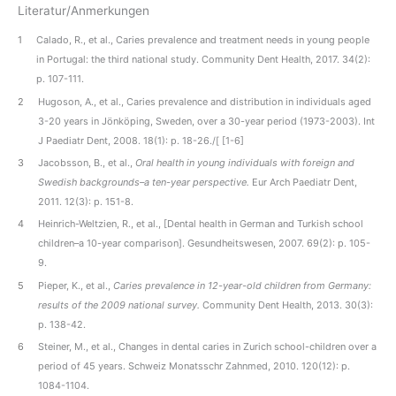
Literatur/Anmerkungen
1
Calado, R., et al., Caries prevalence and treatment needs in young people
in Portugal: the third national study. Community Dent Health, 2017. 34(2):
p. 107-111.
2
Hugoson, A., et al., Caries prevalence and distribution in individuals aged
3-20 years in Jönköping, Sweden, over a 30-year period (1973-2003). Int
J Paediatr Dent, 2008. 18(1): p. 18-26./[ [1-6]
3
Jacobsson, B., et al.,
Oral health in young individuals with foreign and
Swedish backgrounds–a ten-year perspective.
Eur Arch Paediatr Dent,
2011. 12(3): p. 151-8.
4
Heinrich-Weltzien, R., et al., [Dental health in German and Turkish school
children–a 10-year comparison]. Gesundheitswesen, 2007. 69(2): p. 105-
9.
5
Pieper, K., et al.,
Caries prevalence in 12-year-old children from Germany:
results of the 2009 national survey.
Community Dent Health, 2013. 30(3):
p. 138-42.
6
Steiner, M., et al., Changes in dental caries in Zurich school-children over a
period of 45 years. Schweiz Monatsschr Zahnmed, 2010. 120(12): p.
1084-1104.