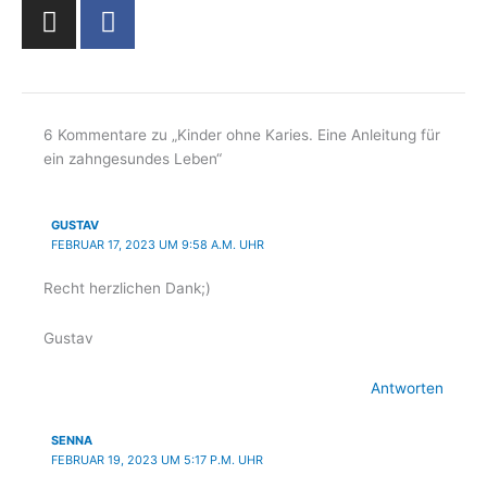
I
F
n
a
s
c
t
e
a
b
g
o
6 Kommentare zu „Kinder ohne Karies. Eine Anleitung für
ein zahngesundes Leben“
r
o
a
k
m
-
GUSTAV
f
FEBRUAR 17, 2023 UM 9:58 A.M. UHR
Recht herzlichen Dank;)
Gustav
Antworten
SENNA
FEBRUAR 19, 2023 UM 5:17 P.M. UHR