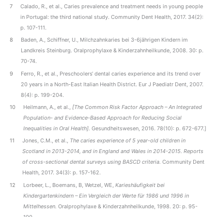
7
Calado, R., et al., Caries prevalence and treatment needs in young people
in Portugal: the third national study. Community Dent Health, 2017. 34(2):
p. 107-111.
8
Baden, A., Schiffner, U., Milchzahnkaries bei 3-6jährigen Kindern im
Landkreis Steinburg. Oralprophylaxe & Kinderzahnheilkunde, 2008. 30: p.
70-74.
9
Ferro, R., et al., Preschoolers‘ dental caries experience and its trend over
20 years in a North-East Italian Health District. Eur J Paediatr Dent, 2007.
8(4): p. 199-204.
10
Heilmann, A., et al.,
[The Common Risk Factor Approach – An Integrated
Population- and Evidence-Based Approach for Reducing Social
Inequalities in Oral Health].
Gesundheitswesen, 2016. 78(10): p. 672-677.]
11
Jones, C.M., et al.,
The caries experience of 5 year-old children in
Scotland in 2013-2014, and in England and Wales in 2014-2015. Reports
of cross-sectional dental surveys using BASCD criteria.
Community Dent
Health, 2017. 34(3): p. 157-162.
12
Lorbeer, L., Boemans, B, Wetzel, WE,
Karieshäufigkeit bei
Kindergartenkindern – Ein Vergleich der Werte für 1986 und 1996 in
Mittelhessen.
Oralprophylaxe & Kinderzahnheilkunde, 1998. 20: p. 95-
100.