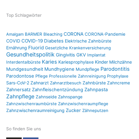
Top Schlagwörter
CORONA
Amalgam
BARMER
Bleaching
CORONA-Pandemie
COVID-19
COVID
Diabetes
Elektrische Zahnbürste
Fluorid
Ernährung
Gesetzliche Krankenversicherung
Gesundheitspolitik
Gingivitis
GKV
Implantat
Karies
Kariesprophylaxe
Kinder
Interdentalbürste
Milchzähne
Parodontitis
Mundgesundheit
Mundhygiene
Mundpflege
Parodontose
Pflege
Professionelle Zahnreinigung
Prophylaxe
Sars-CoV-2
Zahnarzt
Zahnbürste
Zahnarztbesuch
Zahncreme
Zahnpasta
Zahnersatz
Zahnfleischentzündung
Zahnpflege
Zahnseide
Zahnspange
Zahnzwischenraumbürste
Zahnzwischenraumpflege
Zahnzwischenraumreinigung
Zucker
Zähneputzen
So finden Sie uns