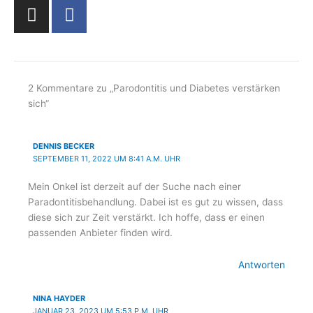
I
F
n
a
s
c
t
e
a
b
g
o
2 Kommentare zu „Parodontitis und Diabetes verstärken
sich“
r
o
a
k
m
-
DENNIS BECKER
f
SEPTEMBER 11, 2022 UM 8:41 A.M. UHR
Mein Onkel ist derzeit auf der Suche nach einer
Paradontitisbehandlung. Dabei ist es gut zu wissen, dass
diese sich zur Zeit verstärkt. Ich hoffe, dass er einen
passenden Anbieter finden wird.
Antworten
NINA HAYDER
JANUAR 23, 2023 UM 5:53 P.M. UHR