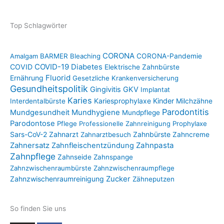
Top Schlagwörter
CORONA
Amalgam
BARMER
Bleaching
CORONA-Pandemie
COVID-19
COVID
Diabetes
Elektrische Zahnbürste
Fluorid
Ernährung
Gesetzliche Krankenversicherung
Gesundheitspolitik
Gingivitis
GKV
Implantat
Karies
Kariesprophylaxe
Kinder
Interdentalbürste
Milchzähne
Parodontitis
Mundgesundheit
Mundhygiene
Mundpflege
Parodontose
Pflege
Professionelle Zahnreinigung
Prophylaxe
Sars-CoV-2
Zahnarzt
Zahnbürste
Zahnarztbesuch
Zahncreme
Zahnpasta
Zahnersatz
Zahnfleischentzündung
Zahnpflege
Zahnseide
Zahnspange
Zahnzwischenraumbürste
Zahnzwischenraumpflege
Zahnzwischenraumreinigung
Zucker
Zähneputzen
So finden Sie uns