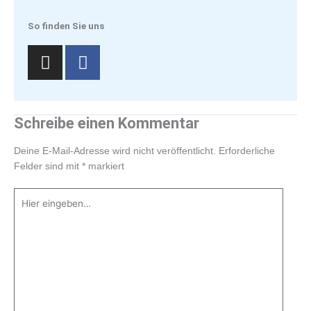
So finden Sie uns
I
F
n
a
s
c
t
e
a
b
Schreibe einen Kommentar
g
o
r
o
Deine E-Mail-Adresse wird nicht veröffentlicht.
Erforderliche
a
k
Felder sind mit
*
markiert
m
-
Hier
f
eingeben…