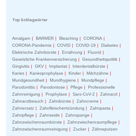
Top Schlagwörter
Amalgam
BARMER
Bleaching
CORONA
CORONA-Pandemie
COVID
COVID-19
Diabetes
Elektrische Zahnbürste
Ernährung
Fluorid
Gesetzliche Krankenversicherung
Gesundheitspolitik
Gingivitis
GKV
Implantat
Interdentalbürste
Karies
Kariesprophylaxe
Kinder
Milchzähne
Mundgesundheit
Mundhygiene
Mundpflege
Parodontitis
Parodontose
Pflege
Professionelle
Zahnreinigung
Prophylaxe
Sars-CoV-2
Zahnarzt
Zahnarztbesuch
Zahnbürste
Zahncreme
Zahnersatz
Zahnfleischentzündung
Zahnpasta
Zahnpflege
Zahnseide
Zahnspange
Zahnzwischenraumbürste
Zahnzwischenraumpflege
Zahnzwischenraumreinigung
Zucker
Zähneputzen