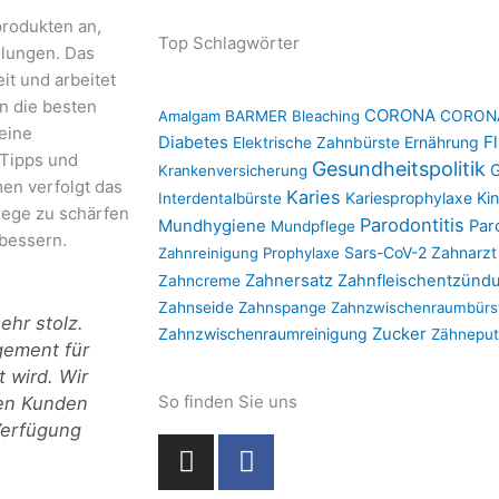
produkten an,
Top Schlagwörter
lungen. Das
it und arbeitet
n die besten
CORONA
Amalgam
BARMER
Bleaching
CORONA
eine
F
Diabetes
Ernährung
Elektrische Zahnbürste
 Tipps und
Gesundheitspolitik
G
Krankenversicherung
en verfolgt das
Karies
Kariesprophylaxe
Ki
Interdentalbürste
lege zu schärfen
Parodontitis
Mundhygiene
Par
Mundpflege
bessern.
Sars-CoV-2
Zahnarzt
Zahnreinigung
Prophylaxe
Zahnersatz
Zahnfleischentzünd
Zahncreme
Zahnseide
Zahnspange
Zahnzwischenraumbürs
ehr stolz.
Zahnzwischenraumreinigung
Zucker
Zähnepu
gement für
 wird. Wir
So finden Sie uns
ren Kunden
Verfügung
I
F
n
a