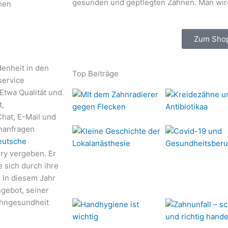
gesunden und gepflegten Zähnen. Man wir
hen
Zum Sho
enheit in den
Top Beiträge
service
 Etwa Qualität und
t,
Chat, E-Mail und
nanfragen
eutsche
ry vergeben. Er
 sich durch ihre
 In diesem Jahr
gebot, seiner
ahngesundheit