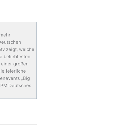
s
c
t
e
a
b
g
o
r
o
 mehr
a
k
Deutschen
m
-
tv zeigt, welche
f
e beliebtesten
 einer großen
e feierliche
enevents „Big
: PM Deutsches