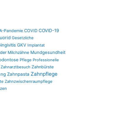
COVID-19
COVID
-Pandemie
luorid
Gesetzliche
ingivitis
GKV
Implantat
nder
Mundgesundheit
Milchzähne
odontose
Pflege
Professionelle
Zahnbürste
Zahnarztbesuch
Zahnpflege
Zahnpasta
ung
te
Zahnzwischenraumpflege
tzen