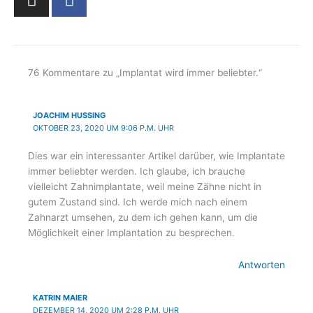
n
a
s
c
t
e
a
b
g
o
76 Kommentare zu „Implantat wird immer beliebter.“
r
o
a
k
JOACHIM HUSSING
m
-
OKTOBER 23, 2020 UM 9:06 P.M. UHR
f
Dies war ein interessanter Artikel darüber, wie Implantate
immer beliebter werden. Ich glaube, ich brauche
vielleicht Zahnimplantate, weil meine Zähne nicht in
gutem Zustand sind. Ich werde mich nach einem
Zahnarzt umsehen, zu dem ich gehen kann, um die
Möglichkeit einer Implantation zu besprechen.
Antworten
KATRIN MAIER
DEZEMBER 14, 2020 UM 2:28 P.M. UHR