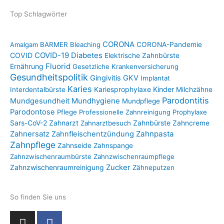
Top Schlagwörter
CORONA
Amalgam
BARMER
Bleaching
CORONA-Pandemie
COVID-19
COVID
Diabetes
Elektrische Zahnbürste
Fluorid
Ernährung
Gesetzliche Krankenversicherung
Gesundheitspolitik
Gingivitis
GKV
Implantat
Karies
Kariesprophylaxe
Kinder
Interdentalbürste
Milchzähne
Parodontitis
Mundgesundheit
Mundhygiene
Mundpflege
Parodontose
Pflege
Professionelle Zahnreinigung
Prophylaxe
Sars-CoV-2
Zahnarzt
Zahnbürste
Zahnarztbesuch
Zahncreme
Zahnpasta
Zahnersatz
Zahnfleischentzündung
Zahnpflege
Zahnseide
Zahnspange
Zahnzwischenraumbürste
Zahnzwischenraumpflege
Zahnzwischenraumreinigung
Zucker
Zähneputzen
So finden Sie uns
I
F