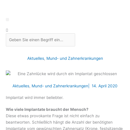
Zum
Inhalt
springen
Suche
Aktuelles
,
Mund- und Zahnerkrankungen
Aktuelles
,
Mund- und Zahnerkrankungen
|
14. April 2020
Implantat wird immer beliebter.
Seite
,
Seite
,
Seite
,
Seite
Wie viele Implantate braucht der Mensch?
Diese etwas provokante Frage ist nicht einfach zu
beantworten. Schließlich hängt die Anzahl der benötigten
Implantate vom gewünschten Zahnersatz (Krone, festsitzende