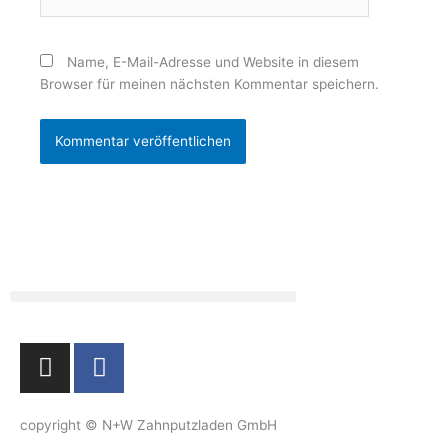
Name, E-Mail-Adresse und Website in diesem
Browser für meinen nächsten Kommentar speichern.
I
F
n
a
s
c
t
e
copyright © N+W Zahnputzladen GmbH