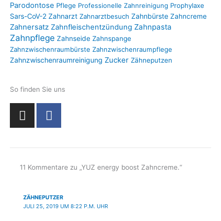
Parodontose
Pflege
Professionelle Zahnreinigung
Prophylaxe
Sars-CoV-2
Zahnarzt
Zahnbürste
Zahnarztbesuch
Zahncreme
Zahnpasta
Zahnersatz
Zahnfleischentzündung
Zahnpflege
Zahnseide
Zahnspange
Zahnzwischenraumbürste
Zahnzwischenraumpflege
Zahnzwischenraumreinigung
Zucker
Zähneputzen
So finden Sie uns
I
F
n
a
s
c
t
e
a
b
g
o
11 Kommentare zu „YUZ energy boost Zahncreme.“
r
o
a
k
ZÄHNEPUTZER
m
-
JULI 25, 2019 UM 8:22 P.M. UHR
f