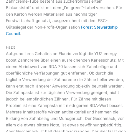
Zahncreme-Tube besteht aus zuckerrohrbasiertem
Biokunststoff und ist mit dem „I’m green“-Label versehen. Für
den Karton werden Materialien aus nachhaltiger
Forstwirtschaft genutzt, ausgezeichnet mit dem FSC-
Gütesiegel der Non-Profit-Organisation
Forest Stewardship
Council
.
Fazit
Aufgrund ihres Gehaltes an Fluorid verfügt die YUZ energy
boost Zahncreme über einen ausreichenden Kariesschutz. Mit
einem Abriebwert von RDA 70 lassen sich Zahnbeläge und
oberflächliche Verfärbungen gut entfernen. Ob durch die
tägliche Verwendung der Zahncreme die Zähne heller werden,
kann erst nach längerer Anwendung objektiv beurteilt werden.
Die Zahnpasta ist zur täglichen Verwendung geeignet, nicht
jedoch bei empfindlichen Zähnen. Für Zähne mit diesen
Problem ist eine Zahnpasta mit niedrigerem RDA-Wert besser.
Mehrere Inhaltsstoffe wirken antibakteriell und hemmen die
Bildung von Zahnbelag und Mundgeruch. Der Geschmack, vor
allem die etwas bittere Note, ist etwas gewöhnungsbedürftig.
Aber Geschmack ist halt Geschmackssache. Darüber lässt sich