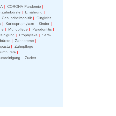
A
CORONA-Pandemie
e Zahnbürste
Ernährung
Gesundheitspolitik
Gingivitis
s
Kariesprophylaxe
Kinder
ne
Mundpflege
Parodontitis
reinigung
Prophylaxe
Sars-
bürste
Zahncreme
npasta
Zahnpflege
aumbürste
umreinigung
Zucker