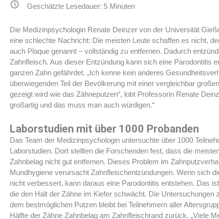
Geschätzte Lesedauer:
5
Minuten
Die Medizinpsychologin Renate Deinzer von der Universität Gieß
eine schlechte Nachricht: Die meisten Leute schaffen es nicht, d
auch Plaque genannt – vollständig zu entfernen. Dadurch entzünde
Zahnfleisch. Aus dieser Entzündung kann sich eine Parodontitis e
ganzen Zahn gefährdet. „Ich kenne kein anderes Gesundheitsver
überwiegenden Teil der Bevölkerung mit einer vergleichbar groß
gezeigt wird wie das Zähneputzen“, lobt Professorin Renate Deinze
großartig und das muss man auch würdigen.“
Laborstudien mit über 1000 Probanden
Das Team der Medizinpsychologin untersuchte über 1000 Teilneh
Laborstudien. Dort stellten die Forschenden fest, dass die meis
Zahnbelag nicht gut entfernen. Dieses Problem im Zahnputzverhal
Mundhygiene verursacht Zahnfleischentzündungen. Wenn sich d
nicht verbessert, kann daraus eine Parodontitis entstehen. Das is
die den Halt der Zähne im Kiefer schwächt. Die Untersuchungen z
dem bestmöglichen Putzen bleibt bei Teilnehmern aller Altersgrup
Hälfte der Zähne Zahnbelag am Zahnfleischrand zurück. „Viele M