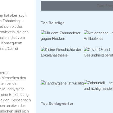
Zum Sho
en hat aber auch
en Zahnbelag –
Top Beiträge
t sich oft das
ntwickeln, die den
halten, das vom
en Konsequenz
r. „Das ist
mer in
ten Menschen den
ten bei der
ie Mundhygiene
t eine Entzündung,
eigen: Selbst nach
Top Schlagwörter
pen an etwa der
enschen sind sich