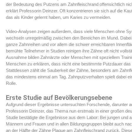
der Bedeutung des Putzens am Zahnfleischrand offensichtlich nic
erklärt Professorin Deinzer. Oft konzentrieren sie sich auf die Kau
das als Kinder gelernt haben, um Karies zu vermeiden.
Video-Analysen zeigen außerdem, dass viele Menschen ohne Sy
wechseln unregelmäßig zwischen den Bereichen im Mund. Dabei
ganze Zahnreihen und vor allem die schwer erreichbaren Innenflä
bemühte Teilnehmer in Studien reinigen ihre Zähne oft nicht vollst
Ausnahme bilden Zahnärzte oder Menschen mit speziellem Training
Menschen zu erklären, dass nicht eine bestimmte Putzdauer das Zi
Stattdessen zählt die Sauberkeit der Zähne, besonders am Zahnf
das mindestens einmal am Tag. Zahnputzverhalten spielt dabei e
Rolle.
Erste Studie auf Bevölkerungsebene
Aufgrund dieser Ergebnisse untersuchten Forschende, darunter 
Professorin Deinzer, das Thema nun erstmals in einer großen deu
Studie bestätigte die Ergebnisse aus dem Labor: Bei jungen und 
Männern und Frauen und in allen Bildungsgruppen bleibt auch n
an der Hälfte der Zähne Plaque am Zahnfleischrand zurück. Die