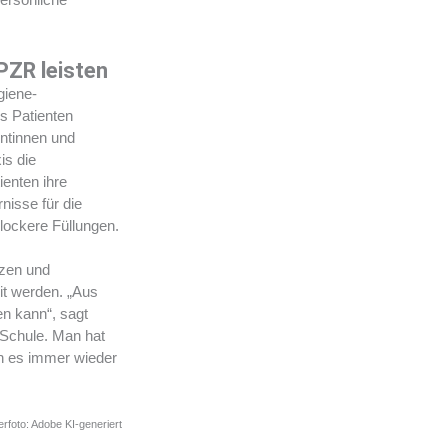
PZR leisten
giene-
es Patienten
entinnen und
is die
ienten ihre
nisse für die
lockere Füllungen.
tzen und
it werden. „Aus
en kann“, sagt
 Schule. Man hat
n es immer wieder
erfoto: Adobe KI-generiert