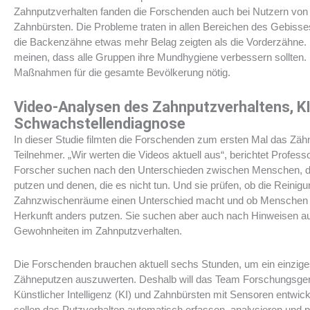
Zahnputzverhalten fanden die Forschenden auch bei Nutzern von 
Zahnbürsten. Die Probleme traten in allen Bereichen des Gebiss
die Backenzähne etwas mehr Belag zeigten als die Vorderzähne.
meinen, dass alle Gruppen ihre Mundhygiene verbessern sollten.
Maßnahmen für die gesamte Bevölkerung nötig.
Video-Analysen des Zahnputzverhaltens, KI
Schwachstellendiagnose
In dieser Studie filmten die Forschenden zum ersten Mal das Zäh
Teilnehmer. „Wir werten die Videos aktuell aus“, berichtet Profess
Forscher suchen nach den Unterschieden zwischen Menschen, d
putzen und denen, die es nicht tun. Und sie prüfen, ob die Reinigu
Zahnzwischenräume einen Unterschied macht und ob Menschen u
Herkunft anders putzen. Sie suchen aber auch nach Hinweisen au
Gewohnheiten im Zahnputzverhalten.
Die Forschenden brauchen aktuell sechs Stunden, um ein einzig
Zähneputzen auszuwerten. Deshalb will das Team Forschungsger
Künstlicher Intelligenz (KI) und Zahnbürsten mit Sensoren entwic
sollen das Putzverhalten automatisch erfassen, analysieren und 