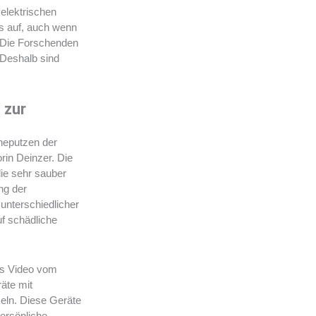
g
o
elektrischen
r
o
es auf, auch wenn
a
k
 Die Forschenden
m
-
 Deshalb sind
f
 zur
neputzen der
orin Deinzer. Die
ie sehr sauber
ng der
nterschiedlicher
f schädliche
es Video vom
äte mit
keln. Diese Geräte
persönliche