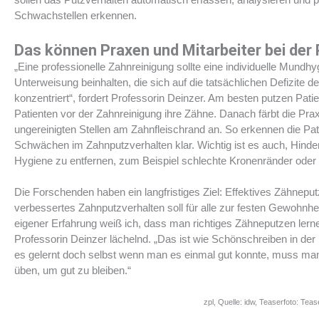
Schwachstellen erkennen.
Das können Praxen und Mitarbeiter bei der 
„Eine professionelle Zahnreinigung sollte eine individuelle Mundhy
Unterweisung beinhalten, die sich auf die tatsächlichen Defizite d
konzentriert“, fordert Professorin Deinzer. Am besten putzen Pati
Patienten vor der Zahnreinigung ihre Zähne. Danach färbt die Prax
ungereinigten Stellen am Zahnfleischrand an. So erkennen die Pat
Schwächen im Zahnputzverhalten klar. Wichtig ist es auch, Hinder
Hygiene zu entfernen, zum Beispiel schlechte Kronenränder oder 
Die Forschenden haben ein langfristiges Ziel: Effektives Zähnepu
verbessertes Zahnputzverhalten soll für alle zur festen Gewohnhe
eigener Erfahrung weiß ich, dass man richtiges Zähneputzen lern
Professorin Deinzer lächelnd. „Das ist wie Schönschreiben in der
es gelernt doch selbst wenn man es einmal gut konnte, muss ma
üben, um gut zu bleiben.“
zpl, Quelle: idw, Teaserfoto: Teas