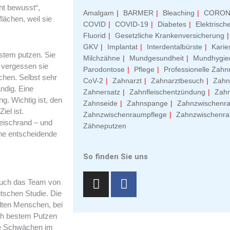
ht bewusst“,
Amalgam
BARMER
Bleaching
CORON
flächen, weil sie
COVID
COVID-19
Diabetes
Elektrisch
Fluorid
Gesetzliche Krankenversicherung
GKV
Implantat
Interdentalbürste
Karie
stem putzen. Sie
Milchzähne
Mundgesundheit
Mundhygie
 vergessen sie
Parodontose
Pflege
Professionelle Zahn
chen. Selbst sehr
CoV-2
Zahnarzt
Zahnarztbesuch
Zahn
ändig. Eine
Zahnersatz
Zahnfleischentzündung
Zah
. Wichtig ist, den
Zahnseide
Zahnspange
Zahnzwischenr
el ist.
Zahnzwischenraumpflege
Zahnzwischenra
leischrand – und
Zähneputzen
ine entscheidende
So finden Sie uns
I
F
n
a
auch das Team von
tschen Studie. Die
s
c
alten Menschen, bei
t
e
ach bestem Putzen
a
b
se Schwächen im