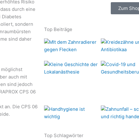
 erhöhtes Risiko
Zum Sho
 dass durch eine
i Diabetes
oliert, sondern
Top Beiträge
enraumbürsten
me sind daher
s möglichst
ber auch mit
en sind jedoch
CURAPROX CPS 06
kt an. Die CPS 06
eide.
Top Schlagwörter