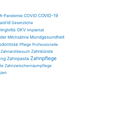
COVID-19
COVID
-Pandemie
luorid
Gesetzliche
ingivitis
GKV
Implantat
nder
Mundgesundheit
Milchzähne
odontose
Pflege
Professionelle
Zahnbürste
Zahnarztbesuch
Zahnpflege
Zahnpasta
ung
te
Zahnzwischenraumpflege
tzen