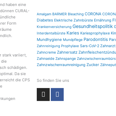
nd haben eine
r dünnen CURAL-
CORONA
Amalgam
BARMER
Bleaching
CORONA
ründliche
F
Diabetes
Ernährung
Elektrische Zahnbürste
hrer Form
Gesundheitspolitik
G
Krankenversicherung
nräume
Karies
Kariesprophylaxe
Ki
Interdentalbürste
dlich.
Parodontitis
Mundhygiene
Par
Mundpflege
Sars-CoV-2
Zahnarzt
Zahnreinigung
Prophylaxe
Zahnersatz
Zahnfleischentzünd
Zahncreme
tark variiert,
Zahnseide
Zahnspange
Zahnzwischenraumbürs
 die
Zahnzwischenraumreinigung
Zucker
Zähnepu
sch schädigen.
optimal. Da sie
erreicht die CPS
So finden Sie uns
ie
I
F
n
a
ankungen
s
c
t
e