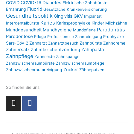
COVID-19
COVID
Diabetes
Elektrische Zahnbürste
Fluorid
Ernährung
Gesetzliche Krankenversicherung
Gesundheitspolitik
Gingivitis
GKV
Implantat
Karies
Kariesprophylaxe
Kinder
Interdentalbürste
Milchzähne
Parodontitis
Mundgesundheit
Mundhygiene
Mundpflege
Parodontose
Pflege
Professionelle Zahnreinigung
Prophylaxe
Sars-CoV-2
Zahnarzt
Zahnbürste
Zahnarztbesuch
Zahncreme
Zahnpasta
Zahnersatz
Zahnfleischentzündung
Zahnpflege
Zahnseide
Zahnspange
Zahnzwischenraumbürste
Zahnzwischenraumpflege
Zahnzwischenraumreinigung
Zucker
Zähneputzen
So finden Sie uns
I
F
n
a
s
c
t
e
a
b