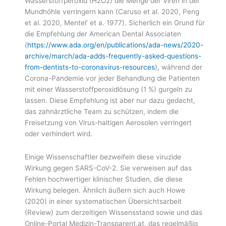
Wasserstoffperoxid (H2O2) die Menge der Viren in der
Mundhöhle verringern kann (Caruso et al. 2020, Peng
et al. 2020, Mentel‘ et a. 1977). Sicherlich ein Grund für
die Empfehlung der American Dental Associaten
(
https://www.ada.org/en/publications/ada-news/2020-
archive/march/ada-adds-frequently-asked-questions-
from-dentists-to-coronavirus-resources
), während der
Corona-Pandemie vor jeder Behandlung die Patienten
mit einer Wasserstoffperoxidlösung (1 %) gurgeln zu
lassen. Diese Empfehlung ist aber nur dazu gedacht,
das zahnärztliche Team zu schützen, indem die
Freisetzung von Virus-haltigen Aerosolen verringert
oder verhindert wird.
Einige Wissenschaftler bezweifeln diese viruzide
Wirkung gegen SARS-CoV-2. Sie verweisen auf das
Fehlen hochwertiger klinischer Studien, die diese
Wirkung belegen. Ähnlich äußern sich auch Howe
(2020) in einer systematischen Übersichtsarbeit
(Review) zum derzeitigen Wissensstand sowie und das
Online-Portal Medizin-Transparent.at, das regelmäßig