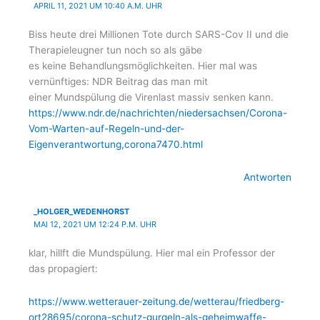
APRIL 11, 2021 UM 10:40 A.M. UHR
Biss heute drei Millionen Tote durch SARS-Cov II und die
Therapieleugner tun noch so als gäbe
es keine Behandlungsmöglichkeiten. Hier mal was
vernünftiges: NDR Beitrag das man mit
einer Mundspülung die Virenlast massiv senken kann.
https://www.ndr.de/nachrichten/niedersachsen/Corona-
Vom-Warten-auf-Regeln-und-der-
Eigenverantwortung,corona7470.html
Antworten
_HOLGER_WEDENHORST
MAI 12, 2021 UM 12:24 P.M. UHR
klar, hillft die Mundspülung. Hier mal ein Professor der
das propagiert:
https://www.wetterauer-zeitung.de/wetterau/friedberg-
ort28695/corona-schutz-gurgeln-als-geheimwaffe-