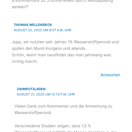
g
o
8 Kommentare zu „Corona-Risiko durch Mundspülung
senken?“
r
o
a
k
m
-
THOMAS WELLENSIECK
f
AUGUST 20, 2020 UM 8:57 A.M. UHR
Jupp, wir nutzten seit Jahren 1% Wasserstoffperoxid und
spülen den Mund morgens und abends.
Schön, wenn man rausfindet das man jahrelang was
richtig macht.
Antworten
ZAHNPUTZLADEN
AUGUST 21, 2020 UM 12:13 P.M. UHR
Vielen Dank zum Kommentar und die Anmerkung zu
Wasserstoffperoxid.
Verschiedene Studien zeigen, dass 1,5 %