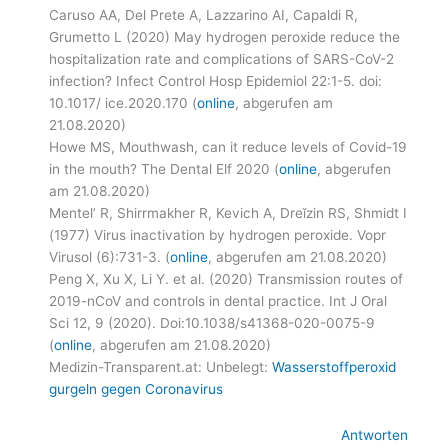
Caruso AA, Del Prete A, Lazzarino AI, Capaldi R,
Grumetto L (2020) May hydrogen peroxide reduce the
hospitalization rate and complications of SARS-CoV-2
infection? Infect Control Hosp Epidemiol 22:1-5. doi:
10.1017/ ice.2020.170 (
online
, abgerufen am
21.08.2020)
Howe MS, Mouthwash, can it reduce levels of Covid-19
in the mouth? The Dental Elf 2020 (
online
, abgerufen
am 21.08.2020)
Mentel’ R, Shirrmakher R, Kevich A, Dreĭzin RS, Shmidt I
(1977) Virus inactivation by hydrogen peroxide. Vopr
Virusol (6):731-3. (
online
, abgerufen am 21.08.2020)
Peng X, Xu X, Li Y. et al. (2020) Transmission routes of
2019-nCoV and controls in dental practice. Int J Oral
Sci 12, 9 (2020). Doi:10.1038/s41368-020-0075-9
(
online
, abgerufen am 21.08.2020)
Medizin-Transparent.at: Unbelegt:
Wasserstoffperoxid
gurgeln gegen Coronavirus
Antworten