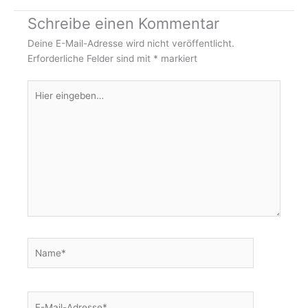
t
e
Schreibe einen Kommentar
a
b
g
o
Deine E-Mail-Adresse wird nicht veröffentlicht.
r
o
Erforderliche Felder sind mit
*
markiert
a
k
Hier
m
-
eingeben…
f
Name*
E-