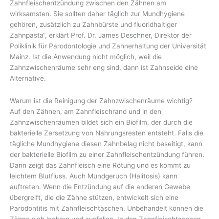
Zahnfleischentzündung zwischen den Zähnen am
wirksamsten. Sie sollten daher täglich zur Mundhygiene
gehören, zusätzlich zu Zahnbürste und fluoridhaltiger
Zahnpasta“, erklärt Prof. Dr. James Deschner, Direktor der
Poliklinik für Parodontologie und Zahnerhaltung der Universität
Mainz. Ist die Anwendung nicht möglich, weil die
Zahnzwischenräume sehr eng sind, dann ist Zahnseide eine
Alternative.
Warum ist die Reinigung der Zahnzwischenräume wichtig?
Auf den Zähnen, am Zahnfleischrand und in den
Zahnzwischenräumen bildet sich ein Biofilm, der durch die
bakterielle Zersetzung von Nahrungsresten entsteht. Falls die
tägliche Mundhygiene diesen Zahnbelag nicht beseitigt, kann
der bakterielle Biofilm zu einer Zahnfleischentzündung führen.
Dann zeigt das Zahnfleisch eine Rötung und es kommt zu
leichtem Blutfluss. Auch Mundgeruch (Halitosis) kann
auftreten. Wenn die Entzündung auf die anderen Gewebe
übergreift, die die Zähne stützen, entwickelt sich eine
Parodontitis mit Zahnfleischtaschen. Unbehandelt können die
Zähne sich lockern und ausfallen. In den Zahnfleischtaschen