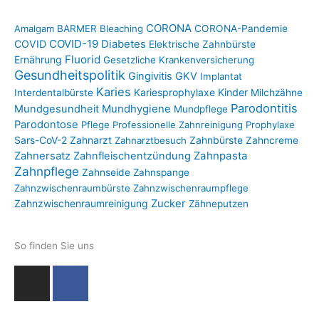
CORONA
Amalgam
BARMER
Bleaching
CORONA-Pandemie
COVID-19
COVID
Diabetes
Elektrische Zahnbürste
Fluorid
Ernährung
Gesetzliche Krankenversicherung
Gesundheitspolitik
Gingivitis
GKV
Implantat
Karies
Kariesprophylaxe
Kinder
Interdentalbürste
Milchzähne
Parodontitis
Mundgesundheit
Mundhygiene
Mundpflege
Parodontose
Pflege
Professionelle Zahnreinigung
Prophylaxe
Sars-CoV-2
Zahnarzt
Zahnbürste
Zahnarztbesuch
Zahncreme
Zahnpasta
Zahnersatz
Zahnfleischentzündung
Zahnpflege
Zahnseide
Zahnspange
Zahnzwischenraumbürste
Zahnzwischenraumpflege
Zahnzwischenraumreinigung
Zucker
Zähneputzen
So finden Sie uns
I
F
n
a
s
c