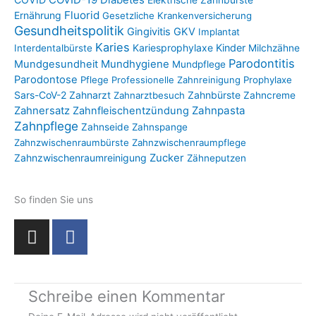
Diabetes
Elektrische Zahnbürste
Fluorid
Ernährung
Gesetzliche Krankenversicherung
Gesundheitspolitik
Gingivitis
GKV
Implantat
Karies
Kariesprophylaxe
Kinder
Interdentalbürste
Milchzähne
Parodontitis
Mundgesundheit
Mundhygiene
Mundpflege
Parodontose
Pflege
Professionelle Zahnreinigung
Prophylaxe
Sars-CoV-2
Zahnarzt
Zahnbürste
Zahnarztbesuch
Zahncreme
Zahnpasta
Zahnersatz
Zahnfleischentzündung
Zahnpflege
Zahnseide
Zahnspange
Zahnzwischenraumbürste
Zahnzwischenraumpflege
Zahnzwischenraumreinigung
Zucker
Zähneputzen
So finden Sie uns
I
F
n
a
s
c
t
e
Schreibe einen Kommentar
a
b
g
o