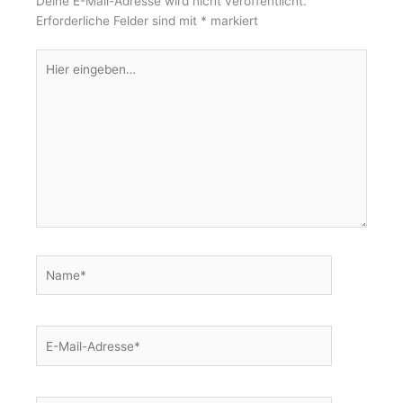
Deine E-Mail-Adresse wird nicht veröffentlicht.
r
o
Erforderliche Felder sind mit
*
markiert
a
k
Hier
m
-
eingeben…
f
Name*
E-
Mail-
Adresse*