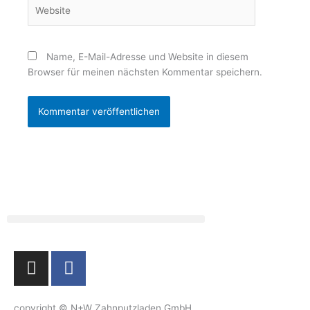
Website
Name, E-Mail-Adresse und Website in diesem
Browser für meinen nächsten Kommentar speichern.
I
F
n
a
s
c
copyright © N+W Zahnputzladen GmbH