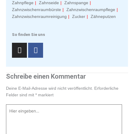
Zahnpflege
Zahnseide
Zahnspange
Zahnzwischenraumbürste
Zahnzwischenraumpflege
Zahnzwischenraumreinigung
Zucker
Zähneputzen
So finden Sie uns
I
F
n
a
s
c
t
e
a
b
Schreibe einen Kommentar
g
o
r
o
Deine E-Mail-Adresse wird nicht veröffentlicht.
Erforderliche
a
k
Felder sind mit
*
markiert
m
-
Hier
f
eingeben…