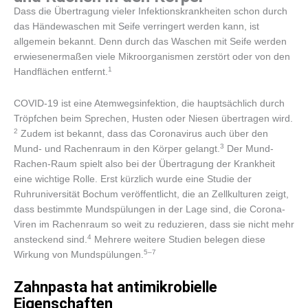
Dass die Übertragung vieler Infektionskrankheiten schon durch
das Händewaschen mit Seife verringert werden kann, ist
allgemein bekannt. Denn durch das Waschen mit Seife werden
erwiesenermaßen viele Mikroorganismen zerstört oder von den
​1​
Handflächen entfernt.
COVID-19 ist eine Atemwegsinfektion, die hauptsächlich durch
Tröpfchen beim Sprechen, Husten oder Niesen übertragen wird.
2​
Zudem ist bekannt, dass das Coronavirus auch über den
​3​
Mund- und Rachenraum in den Körper gelangt.
Der Mund-
Rachen-Raum spielt also bei der Übertragung der Krankheit
eine wichtige Rolle. Erst kürzlich wurde eine Studie der
Ruhruniversität Bochum veröffentlicht, die an Zellkulturen zeigt,
dass bestimmte Mundspülungen in der Lage sind, die Corona-
Viren im Rachenraum so weit zu reduzieren, dass sie nicht mehr
​4​
ansteckend sind.
Mehrere weitere Studien belegen diese
​5–7​
Wirkung von Mundspülungen.
Zahnpasta hat antimikrobielle
Eigenschaften