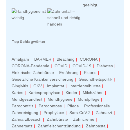
Top Schlagwörter
Amalgam
BARMER
Bleaching
CORONA
CORONA-Pandemie
COVID
COVID-19
Diabetes
Elektrische Zahnbürste
Ernährung
Fluorid
Gesetzliche Krankenversicherung
Gesundheitspolitik
Gingivitis
GKV
Implantat
Interdentalbürste
Karies
Kariesprophylaxe
Kinder
Milchzähne
Mundgesundheit
Mundhygiene
Mundpflege
Parodontitis
Parodontose
Pflege
Professionelle
Zahnreinigung
Prophylaxe
Sars-CoV-2
Zahnarzt
Zahnarztbesuch
Zahnbürste
Zahncreme
Zahnersatz
Zahnfleischentzündung
Zahnpasta