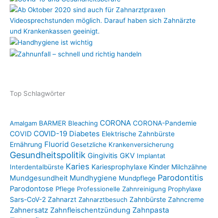
Top Schlagwörter
CORONA
Amalgam
BARMER
Bleaching
CORONA-Pandemie
COVID-19
COVID
Diabetes
Elektrische Zahnbürste
Fluorid
Ernährung
Gesetzliche Krankenversicherung
Gesundheitspolitik
Gingivitis
GKV
Implantat
Karies
Kariesprophylaxe
Kinder
Interdentalbürste
Milchzähne
Parodontitis
Mundgesundheit
Mundhygiene
Mundpflege
Parodontose
Pflege
Professionelle Zahnreinigung
Prophylaxe
Sars-CoV-2
Zahnarzt
Zahnbürste
Zahnarztbesuch
Zahncreme
Zahnpasta
Zahnersatz
Zahnfleischentzündung