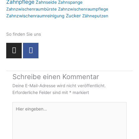
Zahnpflege
Zahnseide
Zahnspange
Zahnzwischenraumbürste
Zahnzwischenraumpflege
Zahnzwischenraumreinigung
Zucker
Zähneputzen
So finden Sie uns
I
F
n
a
s
c
t
e
Schreibe einen Kommentar
a
b
g
o
Deine E-Mail-Adresse wird nicht veröffentlicht.
r
o
Erforderliche Felder sind mit
*
markiert
a
k
Hier
m
-
eingeben…
f