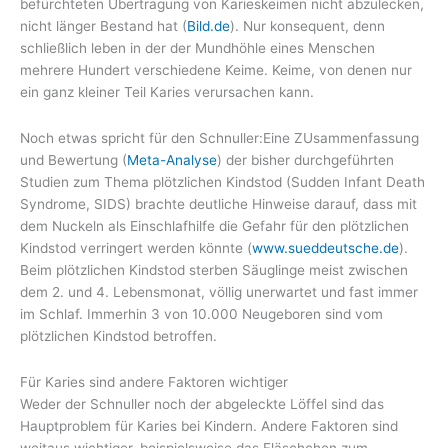
befürchteten Übertragung von Karieskeimen nicht abzulecken,
nicht länger Bestand hat (
Bild.de
). Nur konsequent, denn
schließlich leben in der der Mundhöhle eines Menschen
mehrere Hundert verschiedene Keime. Keime, von denen nur
ein ganz kleiner Teil Karies verursachen kann.
Noch etwas spricht für den Schnuller:Eine ZUsammenfassung
und Bewertung (
Meta-Analyse
) der bisher durchgeführten
Studien zum Thema plötzlichen Kindstod (Sudden Infant Death
Syndrome, SIDS) brachte deutliche Hinweise darauf, dass mit
dem Nuckeln als Einschlafhilfe die Gefahr für den plötzlichen
Kindstod verringert werden könnte (
www.sueddeutsche.de
).
Beim plötzlichen Kindstod sterben Säuglinge meist zwischen
dem 2. und 4. Lebensmonat, völlig unerwartet und fast immer
im Schlaf. Immerhin 3 von 10.000 Neugeboren sind vom
plötzlichen Kindstod betroffen.
Für Karies sind andere Faktoren wichtiger
Weder der Schnuller noch der abgeleckte Löffel sind das
Hauptproblem für Karies bei Kindern. Andere Faktoren sind
weitaus wichtiger, beispielsweise das Fläschchen zum