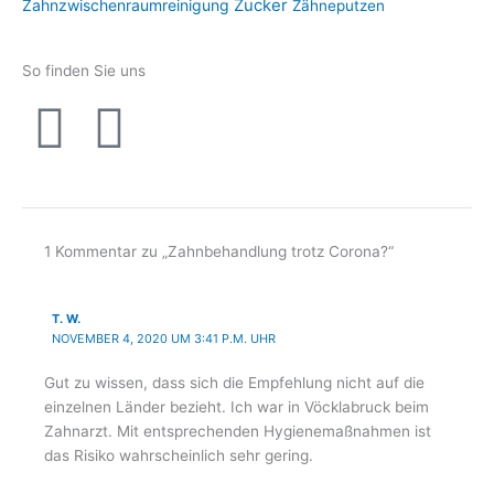
Zahnzwischenraumreinigung
Zucker
Zähneputzen
So finden Sie uns
I
F
n
a
s
c
1 Kommentar zu „Zahnbehandlung trotz Corona?“
t
e
T. W.
a
b
NOVEMBER 4, 2020 UM 3:41 P.M. UHR
g
o
Gut zu wissen, dass sich die Empfehlung nicht auf die
einzelnen Länder bezieht. Ich war in Vöcklabruck beim
Zahnarzt. Mit entsprechenden Hygienemaßnahmen ist
r
o
das Risiko wahrscheinlich sehr gering.