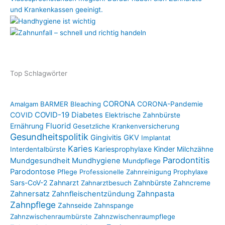
Top Schlagwörter
CORONA
Amalgam
BARMER
Bleaching
CORONA-Pandemie
COVID-19
COVID
Diabetes
Elektrische Zahnbürste
Fluorid
Ernährung
Gesetzliche Krankenversicherung
Gesundheitspolitik
Gingivitis
GKV
Implantat
Karies
Kariesprophylaxe
Kinder
Interdentalbürste
Milchzähne
Parodontitis
Mundgesundheit
Mundhygiene
Mundpflege
Parodontose
Pflege
Professionelle Zahnreinigung
Prophylaxe
Sars-CoV-2
Zahnarzt
Zahnbürste
Zahnarztbesuch
Zahncreme
Zahnpasta
Zahnersatz
Zahnfleischentzündung
Zahnpflege
Zahnseide
Zahnspange
Zahnzwischenraumbürste
Zahnzwischenraumpflege