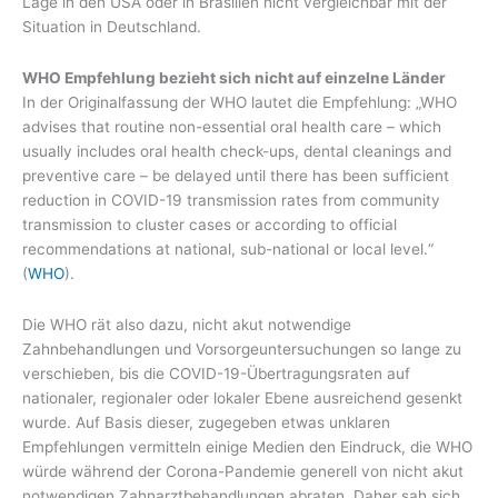
Lage in den USA oder in Brasilien nicht vergleichbar mit der
Situation in Deutschland.
WHO Empfehlung bezieht sich nicht auf einzelne Länder
In der Originalfassung der WHO lautet die Empfehlung: „WHO
advises that routine non-essential oral health care – which
usually includes oral health check-ups, dental cleanings and
preventive care – be delayed until there has been sufficient
reduction in COVID-19 transmission rates from community
transmission to cluster cases or according to official
recommendations at national, sub-national or local level.“
(
WHO
).
Die WHO rät also dazu, nicht akut notwendige
Zahnbehandlungen und Vorsorgeuntersuchungen so lange zu
verschieben, bis die COVID-19-Übertragungsraten auf
nationaler, regionaler oder lokaler Ebene ausreichend gesenkt
wurde. Auf Basis dieser, zugegeben etwas unklaren
Empfehlungen vermitteln einige Medien den Eindruck, die WHO
würde während der Corona-Pandemie generell von nicht akut
notwendigen Zahnarztbehandlungen abraten. Daher sah sich