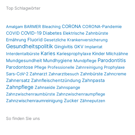
Top Schlagwörter
CORONA
Amalgam
BARMER
Bleaching
CORONA-Pandemie
COVID-19
COVID
Diabetes
Elektrische Zahnbürste
Fluorid
Ernährung
Gesetzliche Krankenversicherung
Gesundheitspolitik
Gingivitis
GKV
Implantat
Karies
Kariesprophylaxe
Kinder
Interdentalbürste
Milchzähne
Parodontitis
Mundgesundheit
Mundhygiene
Mundpflege
Parodontose
Pflege
Professionelle Zahnreinigung
Prophylaxe
Sars-CoV-2
Zahnarzt
Zahnbürste
Zahnarztbesuch
Zahncreme
Zahnpasta
Zahnersatz
Zahnfleischentzündung
Zahnpflege
Zahnseide
Zahnspange
Zahnzwischenraumbürste
Zahnzwischenraumpflege
Zahnzwischenraumreinigung
Zucker
Zähneputzen
So finden Sie uns
I
F