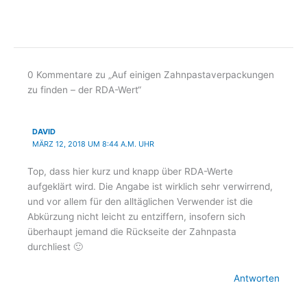
n
a
s
c
0 Kommentare zu „Auf einigen Zahnpastaverpackungen
t
e
zu finden – der RDA-Wert“
a
b
DAVID
MÄRZ 12, 2018 UM 8:44 A.M. UHR
g
o
Top, dass hier kurz und knapp über RDA-Werte
aufgeklärt wird. Die Angabe ist wirklich sehr verwirrend,
r
o
und vor allem für den alltäglichen Verwender ist die
Abkürzung nicht leicht zu entziffern, insofern sich
a
k
überhaupt jemand die Rückseite der Zahnpasta
durchliest 🙂
m
-
Antworten
f