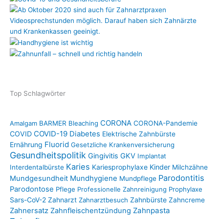
Top Schlagwörter
CORONA
Amalgam
BARMER
Bleaching
CORONA-Pandemie
COVID-19
COVID
Diabetes
Elektrische Zahnbürste
Fluorid
Ernährung
Gesetzliche Krankenversicherung
Gesundheitspolitik
Gingivitis
GKV
Implantat
Karies
Kariesprophylaxe
Kinder
Interdentalbürste
Milchzähne
Parodontitis
Mundgesundheit
Mundhygiene
Mundpflege
Parodontose
Pflege
Professionelle Zahnreinigung
Prophylaxe
Sars-CoV-2
Zahnarzt
Zahnbürste
Zahnarztbesuch
Zahncreme
Zahnpasta
Zahnersatz
Zahnfleischentzündung