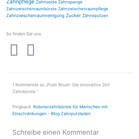
Zahnpflege
Zahnseide
Zahnspange
Zahnzwischenraumbürste
Zahnzwischenraumpflege
Zahnzwischenraumreinigung
Zucker
Zähneputzen
So finden Sie uns
I
F
n
a
s
c
1 Kommentar zu „Push Brush: Die innovative 2in1
t
e
Zahnbürste.“
a
b
Pingback:
Roboterzahnbürste für Menschen mit
Einschränkungen - Blog Zahnputzladen
g
o
Schreibe einen Kommentar