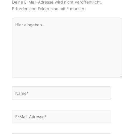
r
o
Deine E-Mail-Adresse wird nicht veröffentlicht.
Erforderliche Felder sind mit
*
markiert
a
k
Hier
m
-
eingeben…
f
Name*
E-
Mail-
Adresse*